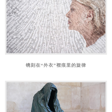
镌刻在“外衣”褶痕里的旋律