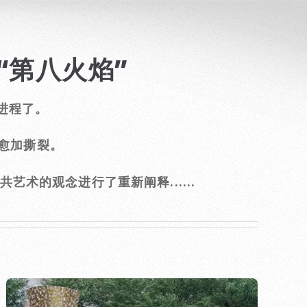
“第八火焰”
进程了。
愈加撕裂。
术的观念进行了重新阐释......